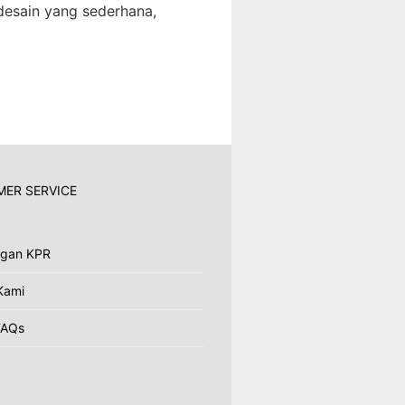
esain yang sederhana,
ER SERVICE
ngan KPR
Kami
FAQs