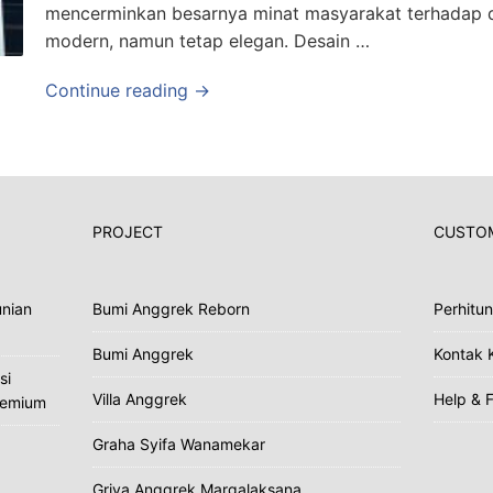
mencerminkan besarnya minat masyarakat terhadap d
modern, namun tetap elegan. Desain …
Continue reading →
PROJECT
CUSTOM
nian
Bumi Anggrek Reborn
Perhitu
Bumi Anggrek
Kontak 
si
Villa Anggrek
Help & 
Premium
Graha Syifa Wanamekar
Griya Anggrek Margalaksana